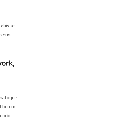
 duis at
tesque
work,
s natoque
stibulum
morbi