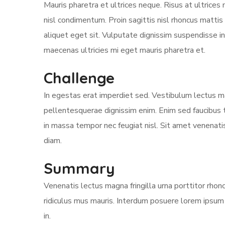
Mauris pharetra et ultrices neque. Risus at ultrices
nisl condimentum. Proin sagittis nisl rhoncus matti
aliquet eget sit. Vulputate dignissim suspendisse in 
maecenas ultricies mi eget mauris pharetra et.
Challenge
In egestas erat imperdiet sed. Vestibulum lectus mau
pellentesquerae dignissim enim. Enim sed faucibus t
in massa tempor nec feugiat nisl. Sit amet venenati
diam.
Summary
Venenatis lectus magna fringilla urna porttitor rho
ridiculus mus mauris. Interdum posuere lorem ipsum 
in.