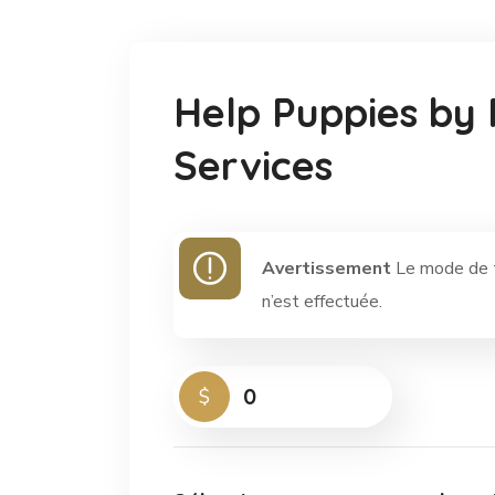
Help Puppies by 
Services
Avertissement
Le mode de te
n’est effectuée.
0
$