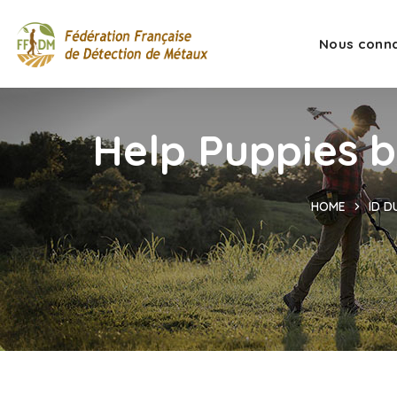
Nous conna
Help Puppies b
HOME
ID D