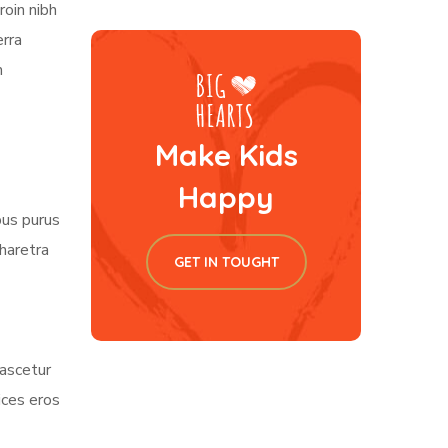
roin nibh
erra
m
Make Kids
Happy
bus purus
pharetra
GET IN TOUGHT
nascetur
ices eros