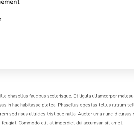
aiement
e
a phasellus faucibus scelerisque. Et ligula ullamcorper malesu
rsus in hac habitasse platea. Phasellus egestas tellus rutrum tel
m sed risus ultricies tristique nulla. Auctor urna nunc id cursus
sus feugiat. Commodo elit at imperdiet dui accumsan sit amet.