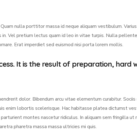
er. Quam nulla porttitor massa id neque aliquam vestibulum. Varius
 in. Vel pretium lectus quam id leo in vitae turpis. Nulla pellen
 ornare. Erat imperdiet sed euismod nisi porta lorem mollis.
ess. It is the result of preparation, hard 
hendrerit dolor. Bibendum arcu vitae elementum curabitur. Socii
quis enim lobortis scelerisque. Hac habitasse platea dictumst ve
parturient montes nascetur ridiculus. In aliquam sem fringilla ut 
aretra pharetra massa massa ultricies mi quis.