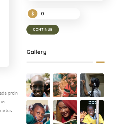
$
0
CONTINUE
Gallery
ada proin
lus
 metus