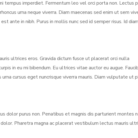
 mi tempus imperdiet. Fermentum leo vel orci porta non. Lectus p
s rhoncus urna neque viverra. Diam maecenas sed enim ut sem viv
est ante in nibh. Purus in mollis nunc sed id semper risus. Id dia
ris ultrices eros. Gravida dictum fusce ut placerat orci nulla
urpis in eu mi bibendum. Eu ultrices vitae auctor eu augue. Fauci
s urna cursus eget nuncrisque viverra mauris. Diam vulputate ut 
ncus dolor purus non. Penatibus et magnis dis parturient montes 
dolor. Pharetra magna ac placerat vestibulum lectus mauris ultr